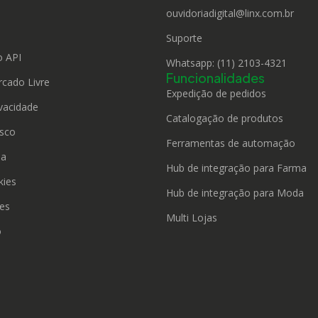
ouvidoriadigital@linx.com.br
o
Suporte
 API
Whatsapp: (11) 2103-4321
Funcionalidades
rcado Livre
Expedição de pedidos
ivacidade
Catalogação de produtos
sco
Ferramentas de automação
da
Hub de integração para Farma
kies
Hub de integração para Moda
ies
Multi Lojas
o