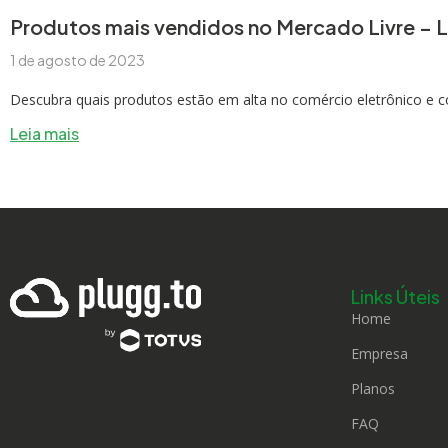
Produtos mais vendidos no Mercado Livre – L
1 de agosto de 2023
Descubra quais produtos estão em alta no comércio eletrônico e co
Leia mais
Links Úteis
Home
Empresa
Planos
FAQ