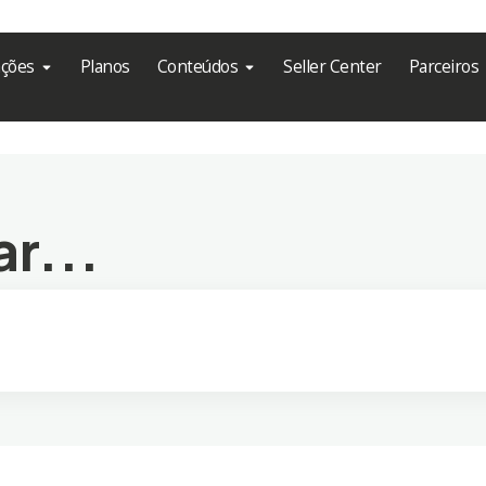
ações
Planos
Conteúdos
Seller Center
Parceiros
r...