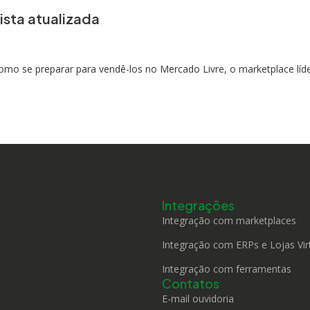
ista atualizada
mo se preparar para vendê-los no Mercado Livre, o marketplace líder
Integrações
Integração com marketplaces
Integração com ERPs e Lojas Vir
Integração com ferramentas
Contatos
E-mail ouvidoria