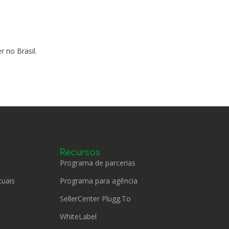
 no Brasil.
Recursos
Programa de parcerias
tuais
Programa para agência
SellerCenter Plugg.To
WhiteLabel