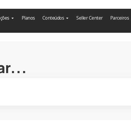
ações
Planos
Conteúdos
Seller Center
Parceiros
r...