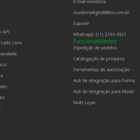
E-mail ouvidoria
ouvidoriadigital@linx.com.br
o
Suporte
 API
Whatsapp: (11) 2103-4321
Funcionalidades
rcado Livre
Expedição de pedidos
ivacidade
Catalogação de produtos
sco
Ferramentas de automação
da
Hub de integração para Farma
kies
Hub de integração para Moda
ies
Multi Lojas
o