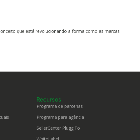
 conceito que está revolucionando a forma como as marcas
Recursos
Programa de parcerias
tuais
Programa para agência
SellerCenter Plugg.To
WhiteLabel