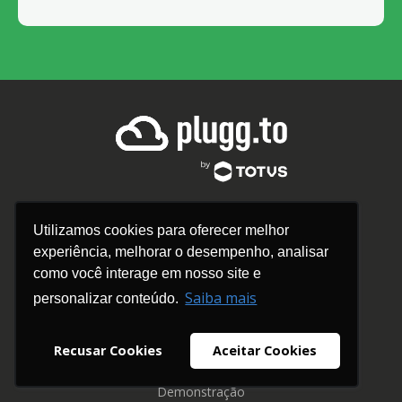
Links Úteis
Utilizamos cookies para oferecer melhor
Home
experiência, melhorar o desempenho, analisar
Empresa
como você interage em nosso site e
Saiba mais
Planos
personalizar conteúdo.
FAQ
Recusar Cookies
Aceitar Cookies
Login
Demonstração