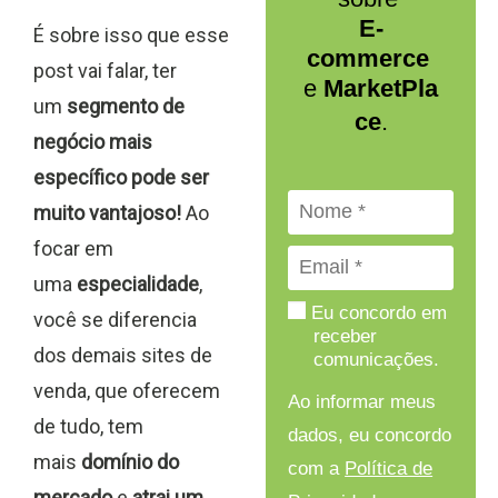
E-
É sobre isso que esse
commerce
post vai falar, ter
e
MarketPla
um
segmento de
ce
.
negócio mais
específico pode ser
muito vantajoso!
Ao
focar em
uma
especialidade
,
Eu concordo em
você se diferencia
receber
dos demais sites de
comunicações.
venda, que oferecem
Ao informar meus
de tudo, tem
dados, eu concordo
mais
domínio do
com a
Política de
mercado
e
atrai um