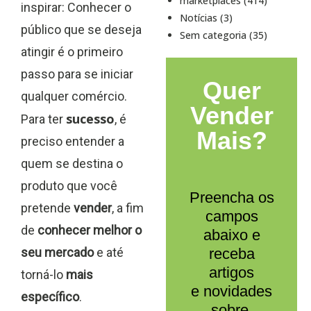
marketplaces (414)
inspirar:
Conhecer o
Notícias (3)
público que se deseja
Sem categoria (35)
atingir é o primeiro
passo para se iniciar
Quer
qualquer comércio.
Vender
sucesso
Para ter
, é
Mais?
preciso entender a
quem se destina o
produto que você
Preencha os
pretende
vender
, a fim
campos
de
conhecer melhor o
abaixo e
seu mercado
e até
receba
artigos
torná-lo
mais
e novidades
específico
.
sobre