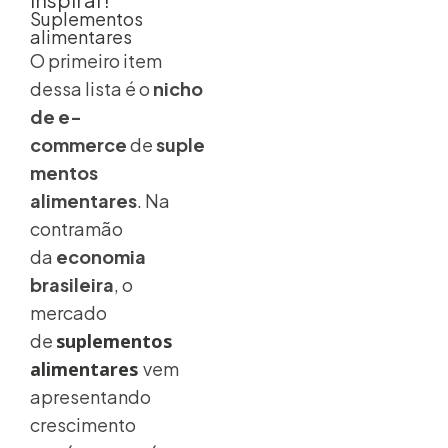
Suplementos
alimentares
O primeiro item
dessa lista é o
nicho
de e-
commerce
de
suple
mentos
alimentares
. Na
contramão
da
economia
brasileira
, o
mercado
de
suplementos
alimentares
vem
apresentando
crescimento