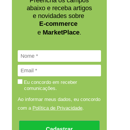
Preencha os campos
abaixo e receba artigos
e novidades sobre
E-commerce
e
MarketPlace
.
Eu concordo em receber
comunicações.
Ao informar meus dados, eu concordo
com a
Política de Privacidade
.
Cadastrar