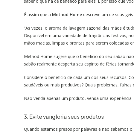
saber o que há de benéfico para eles. É por isso que vo
É assim que a
Method Home
descreve um de seus géis 
“As vezes, o aroma da lavagem sazonal das mãos é tudo 
Disponível em uma variedade de fragrâncias festivas, n
mãos macias, limpas e prontas para serem colocadas em
Method Home sugere que o benefício do seu sabão não
sabão realmente desperta seu espírito de férias tornando
Considere o benefício de cada um dos seus recursos. Com
saudáveis ou mais produtivos? Quais problemas, falhas 
Não venda apenas um produto, venda uma experiência.
3. Evite vangloria seus produtos
Quando estamos presos por palavras e não sabemos o q