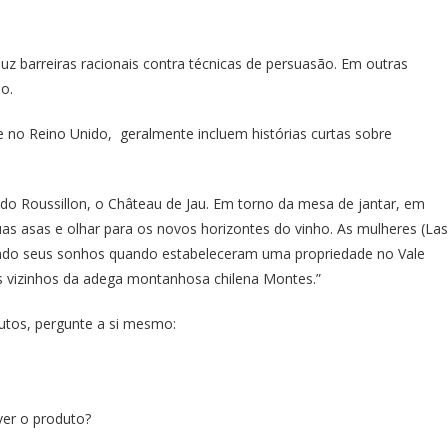
duz barreiras racionais contra técnicas de persuasão. Em outras
do.
 no Reino Unido, geralmente incluem histórias curtas sobre
 do Roussillon, o Château de Jau. Em torno da mesa de jantar, em
as asas e olhar para os novos horizontes do vinho. As mulheres (Las
çando seus sonhos quando estabeleceram uma propriedade no Vale
os vizinhos da adega montanhosa chilena Montes.”
dutos, pergunte a si mesmo:
ver o produto?