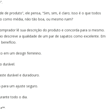
o”.
e de produto”, ele pensa, “Sim, sim, é claro; Isso é o que todos
duto como média, não tão boa, ou mesmo ruim?
omprador lê sua descrição do produto e concorda para si mesmo.
ão descreve a qualidade de um par de sapatos como excelente. Em
 benefício.
ato em um design feminino.
o durável.
aste durável e duradouro.
m para um ajuste seguro.
rante todo o dia.
ng™.