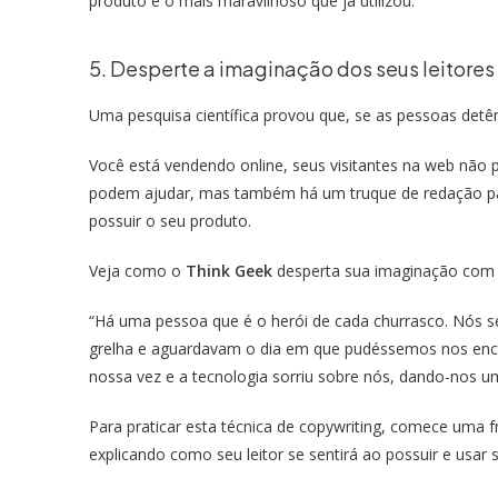
produto é o mais maravilhoso que já utilizou.
5. Desperte a imaginação dos seus leitores
Uma pesquisa científica provou que, se as pessoas de
Você está vendendo online, seus visitantes na web não
podem ajudar, mas também há um truque de redação para
possuir o seu produto.
Veja como o
Think Geek
desperta sua imaginação com
“Há uma pessoa que é o herói de cada churrasco. Nós 
grelha e aguardavam o dia em que pudéssemos nos enca
nossa vez e a tecnologia sorriu sobre nós, dando-nos u
Para praticar esta técnica de copywriting, comece uma f
explicando como seu leitor se sentirá ao possuir e usar 