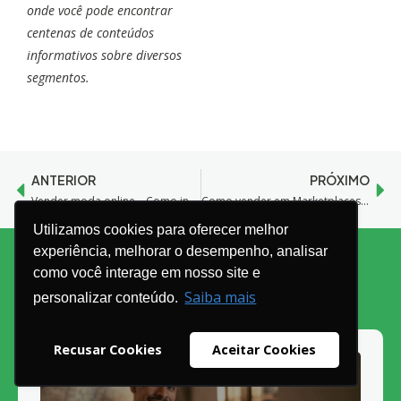
onde você pode encontrar
centenas de conteúdos
informativos sobre diversos
segmentos.
ANTERIOR
PRÓXIMO
Vender moda online – Como integrar em marketplaces do nicho!
Como vender em Marketplaces: Primeiros Passos
Utilizamos cookies para oferecer melhor
experiência, melhorar o desempenho, analisar
como você interage em nosso site e
Artigos relacionados
Saiba mais
personalizar conteúdo.
Recusar Cookies
Aceitar Cookies