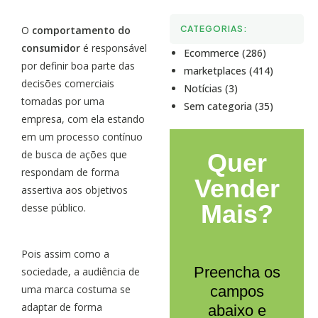
O
comportamento do
CATEGORIAS:
consumidor
é responsável
Ecommerce (286)
por definir boa parte das
marketplaces (414)
decisões comerciais
Notícias (3)
tomadas por uma
Sem categoria (35)
empresa, com ela estando
em um processo contínuo
de busca de ações que
Quer
respondam de forma
Vender
assertiva aos objetivos
Mais?
desse público.
Pois assim como a
Preencha os
sociedade, a audiência de
uma marca costuma se
campos
adaptar de forma
abaixo e