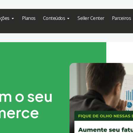
ações
Planos
Conteúdos
Seller Center
Parceiros
m o seu
merce