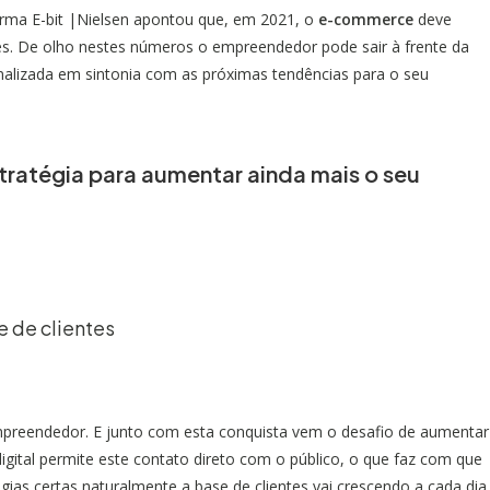
orma E-bit |Nielsen apontou que, em 2021, o
e-commerce
deve
es. De olho nestes números o empreendedor pode sair à frente da
nalizada em sintonia com as próximas tendências para o seu
stratégia para aumentar ainda mais o seu
 de clientes
preendedor. E junto com esta conquista vem o desafio de aumentar
igital permite este contato direto com o público, o que faz com que
gias certas naturalmente a base de clientes vai crescendo a cada dia.