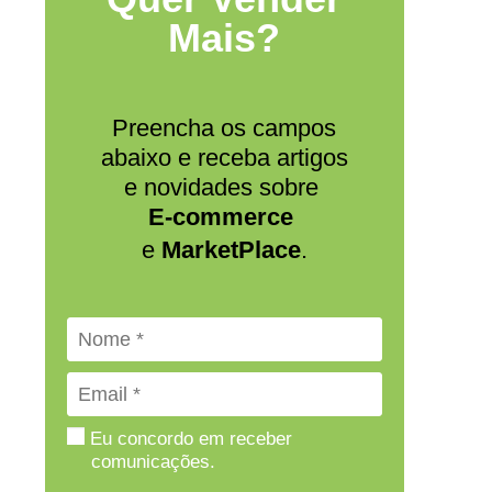
Mais?
Preencha os campos
abaixo e receba artigos
e novidades sobre
E-commerce
e
MarketPlace
.
Eu concordo em receber
comunicações.