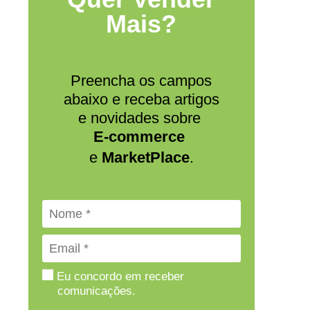
Mais?
Preencha os campos
abaixo e receba artigos
e novidades sobre
E-commerce
e
MarketPlace
.
Eu concordo em receber
comunicações.