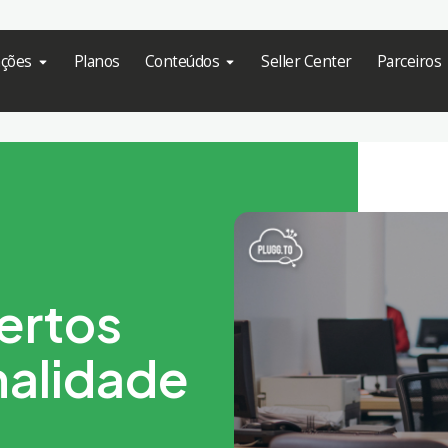
ações
Planos
Conteúdos
Seller Center
Parceiros
ertos
nalidade