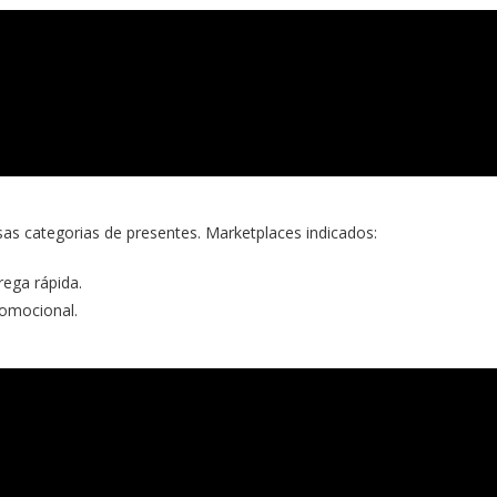
as categorias de presentes. Marketplaces indicados:
rega rápida.
romocional.