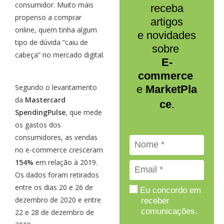
consumidor. Muito mais
receba
propenso a comprar
artigos
online, quem tinha algum
e novidades
tipo de dúvida “caiu de
sobre
cabeça” no mercado digital.
E-
commerce
Segundo o levantamento
e
MarketPla
da
Mastercard
ce
.
SpendingPulse
, que mede
os gastos dos
consumidores, as vendas
no e-commerce cresceram
154%
em relação à 2019.
Os dados foram retirados
entre os dias 20 e 26 de
Eu concordo em
dezembro de 2020 e entre
receber
comunicações.
22 e 28 de dezembro de