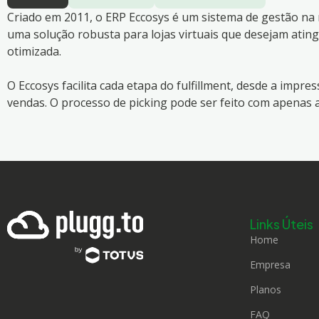
Criado em 2011, o ERP Eccosys é um sistema de gestão na
uma solução robusta para lojas virtuais que desejam atin
otimizada.
O Eccosys facilita cada etapa do fulfillment, desde a impr
vendas. O processo de picking pode ser feito com apenas al
Links Úteis
Home
Empresa
Planos
FAQ