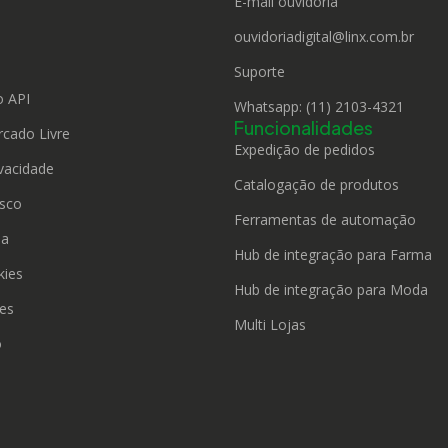
E-mail ouvidoria
ouvidoriadigital@linx.com.br
o
Suporte
 API
Whatsapp: (11) 2103-4321
Funcionalidades
rcado Livre
Expedição de pedidos
ivacidade
Catalogação de produtos
sco
Ferramentas de automação
da
Hub de integração para Farma
kies
Hub de integração para Moda
ies
Multi Lojas
o