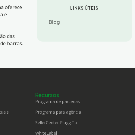
ma oferece
LINKS ÚTEIS
a e
Blog
ção das
 de barras.
Recursos
Programa de parcerias
tuais
Programa para agência
SellerCenter Plugg.To
WhiteLabel