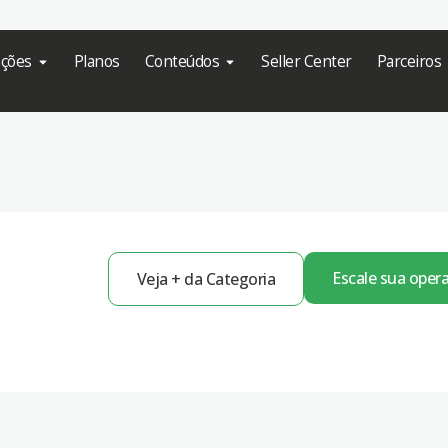
ações
Planos
Conteúdos
Seller Center
Parceiros
Escale sua oper
Veja + da Categoria