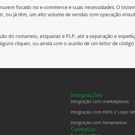
 nuvem focado no e-commerce e suas necessidades. O siste
gir, ou já têm, um alto volume de vendas com operação enxut
essão do romaneio, etiquetas e PLP, até a separação e expedi
guns cliques, ou ainda com o auxílio de um leitor de código
Integrações
Integração com marketplaces
Integração com ERPs e Lojas Vir
Integração com ferramentas
Contatos