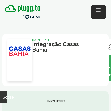
MARKETPLACES
Integração Casas
V
Bahia
C
o
P
Sobre
LINKS ÚTEIS