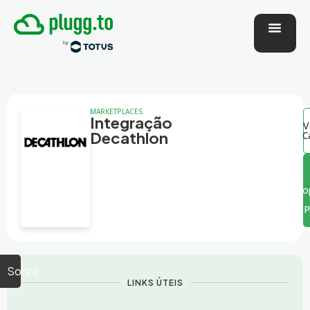
MARKETPLACES
Integração
V
Decathlon
C
o
P
Sobre
LINKS ÚTEIS