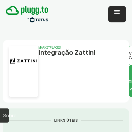
MARKETPLACES
Integração Zattini
V
C
o
P
Sobre
LINKS ÚTEIS