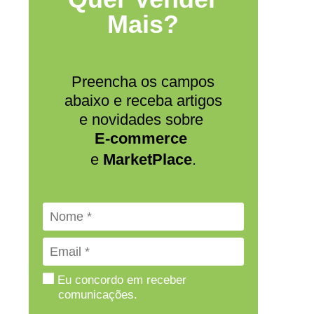
Mais?
Preencha os campos
abaixo e receba artigos
e novidades sobre
E-commerce
e
MarketPlace
.
Eu concordo em receber
comunicações.