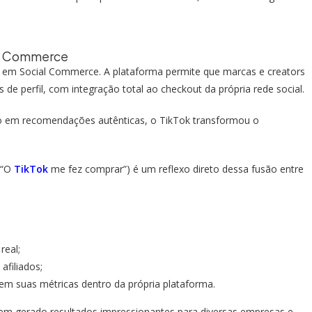
al Commerce
em Social Commerce. A plataforma permite que marcas e creators
 de perfil, com integração total ao checkout da própria rede social.
 em recomendações autênticas, o TikTok transformou o
.
 “O
TikTok
me fez comprar”) é um reflexo direto dessa fusão entre
real;
afiliados;
 suas métricas dentro da própria plataforma.
em gerado resultados impressionantes para diversas empresas e