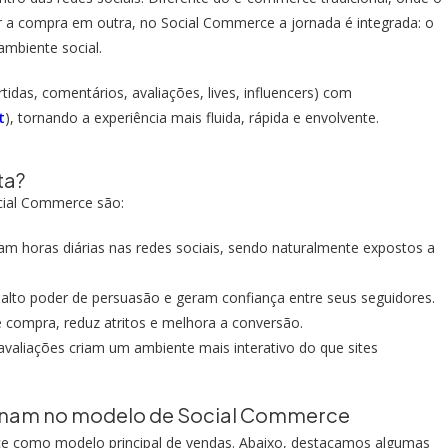
ar a compra em outra, no Social Commerce a jornada é integrada: o
ambiente social.
idas, comentários, avaliações, lives, influencers) com
t
), tornando a experiência mais fluida, rápida e envolvente.
ta?
ocial Commerce são:
m horas diárias nas redes sociais, sendo naturalmente expostos a
m alto poder de persuasão e geram confiança entre seus seguidores.
 compra, reduz atritos e melhora a conversão.
 avaliações criam um ambiente mais interativo do que sites
onam no modelo de Social Commerce
ce como modelo principal de vendas. Abaixo, destacamos algumas