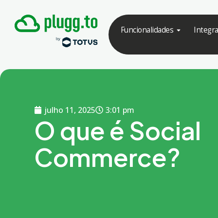
Funcionalidades
Integr
julho 11, 2025
3:01 pm
O que é Social
Commerce?