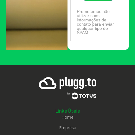
Prometemos não
utilizar suas
informações de
contato para enviar
qualquer tipo de
SPAM.
Links Úteis
Home
Empresa