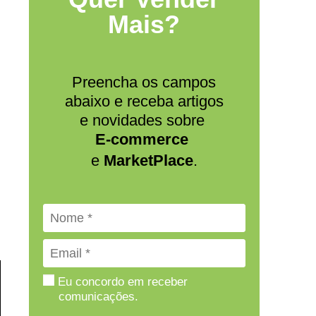
Mais?
Preencha os campos
abaixo e receba artigos
e novidades sobre
E-commerce
e
MarketPlace
.
Eu concordo em receber
comunicações.