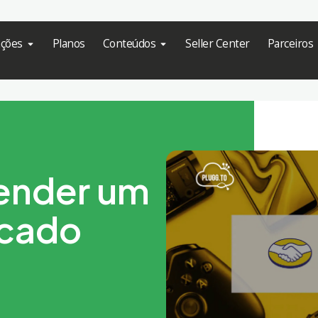
ações
Planos
Conteúdos
Seller Center
Parceiros
ender um
rcado