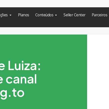
ações
Planos
Conteúdos
Seller Center
Parceiros
 Luiza:
e canal
gg.to