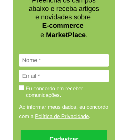
Preencha os campos
abaixo e receba artigos
e novidades sobre
E-commerce
e
MarketPlace
.
Eu concordo em receber
comunicações.
Ao informar meus dados, eu concordo
com a
Política de Privacidade
.
Cadastrar