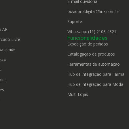
E-mail ouvidoria
ouvidoriadigital@linx.com.br
o
Suporte
 API
Whatsapp: (11) 2103-4321
Funcionalidades
rcado Livre
Expedição de pedidos
ivacidade
Catalogação de produtos
sco
Ferramentas de automação
da
Hub de integração para Farma
kies
Hub de integração para Moda
ies
Multi Lojas
o