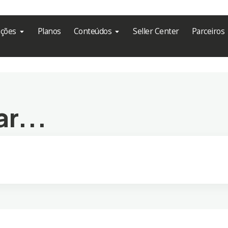
ações
Planos
Conteúdos
Seller Center
Parceiros
r...