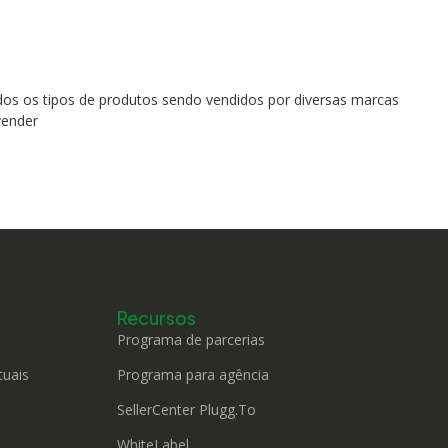
dos os tipos de produtos sendo vendidos por diversas marcas
vender
Recursos
Programa de parcerias
tuais
Programa para agência
SellerCenter Plugg.To
WhiteLabel