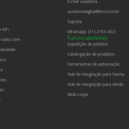
E-mail ouvidoria
ouvidoriadigital@linx.com.br
o
Suporte
 API
Whatsapp: (11) 2103-4321
Funcionalidades
rcado Livre
Expedição de pedidos
ivacidade
Catalogação de produtos
sco
Ferramentas de automação
da
Hub de integração para Farma
kies
Hub de integração para Moda
ies
Multi Lojas
o