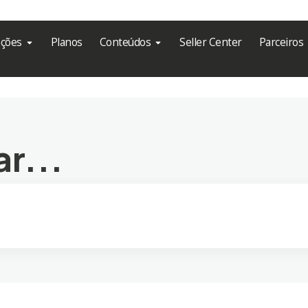
ações
Planos
Conteúdos
Seller Center
Parceiros
r...