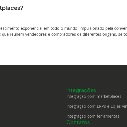
etplaces?
escimento exponencial em todo o mundo, impulsionado pela conveni
as que reúnem vendedores e compradores de diferentes origens, se 
Integrações
Integração com marketplaces
Integração com ERPs e Lojas Vir
Integração com ferramentas
Contatos