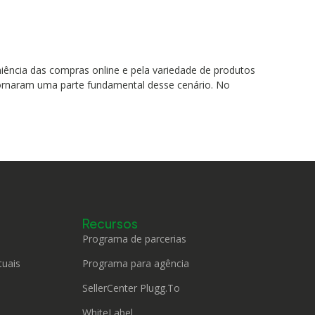
ência das compras online e pela variedade de produtos
tornaram uma parte fundamental desse cenário. No
Recursos
Programa de parcerias
tuais
Programa para agência
SellerCenter Plugg.To
WhiteLabel