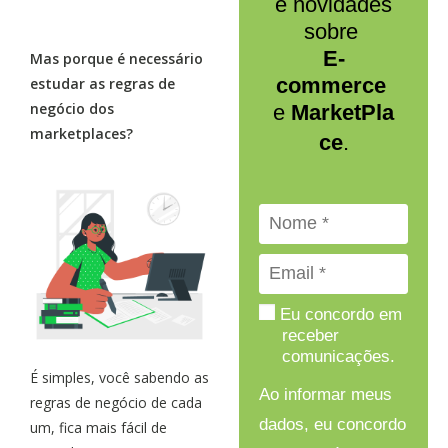
e novidades
sobre
E-
Mas porque é necessário
commerce
estudar as regras de
negócio dos
e
MarketPla
marketplaces?
ce
.
Eu concordo em
receber
comunicações.
É simples, você sabendo as
Ao informar meus
regras de negócio de cada
dados, eu concordo
um, fica mais fácil de