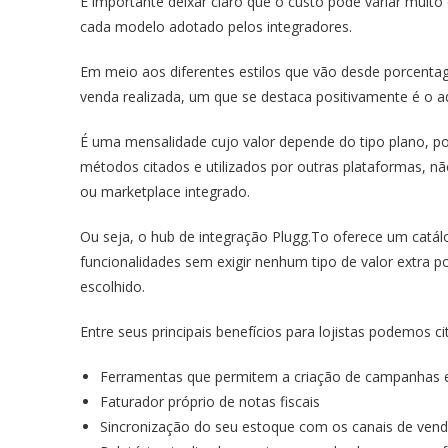
É importante deixar claro que o custo pode variar muito
cada modelo adotado pelos integradores.
Em meio aos diferentes estilos que vão desde porcenta
venda realizada, um que se destaca positivamente é o a
É uma mensalidade cujo valor depende do tipo plano, p
métodos citados e utilizados por outras plataformas, nã
ou marketplace integrado.
Ou seja, o hub de integração Plugg.To oferece um catá
funcionalidades sem exigir nenhum tipo de valor extra p
escolhido.
Entre seus principais benefícios para lojistas podemos cit
Ferramentas que permitem a criação de campanhas e
Faturador próprio de notas fiscais
Sincronização do seu estoque com os canais de ven