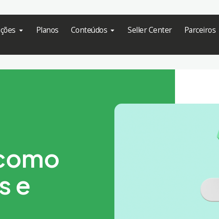
ações
Planos
Conteúdos
Seller Center
Parceiros
m
 como
s e