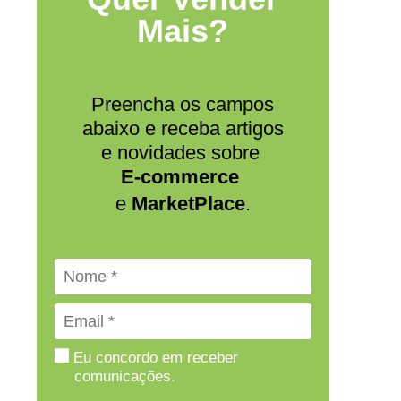
Mais?
Preencha os campos
abaixo e receba artigos
e novidades sobre
E-commerce
e
MarketPlace
.
Eu concordo em receber
comunicações.