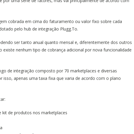
 e por uma série de fatores, mas vai principalmente de acordo com
gem cobrada em cima do faturamento ou valor fixo sobre cada
dotado pelo hub de integração Plugg.To.
odendo ser tanto anual quanto mensal e, diferentemente dos outros
o existe nenhum tipo de cobrança adicional por nova funcionalidade
logo de integração composto por 70 marketplaces e diversas
or isso, apenas uma taxa fixa que varia de acordo com o plano
ar:
 kit de produtos nos marketplaces
da