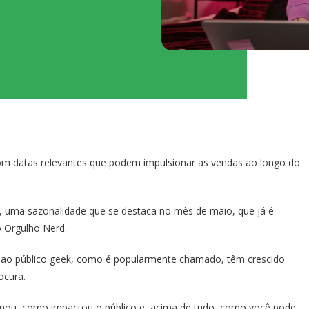
m datas relevantes que podem impulsionar as vendas ao longo do
o, uma sazonalidade que se destaca no mês de maio, que já é
do Orgulho Nerd.
 ao público geek, como é popularmente chamado, têm crescido
ocura.
ginou, como impactou o público e, acima de tudo, como você pode