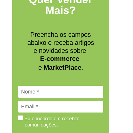
Mais?
Preencha os campos
abaixo e receba artigos
e novidades sobre
E-commerce
e
MarketPlace
.
Eu concordo em receber
comunicações.