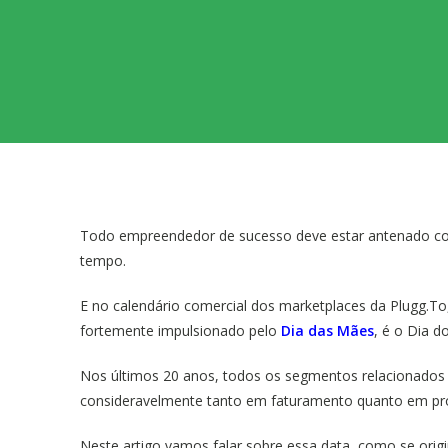
Todo empreendedor de sucesso deve estar antenado co
tempo.
E no calendário comercial dos marketplaces da Plugg.T
fortemente impulsionado pelo
Dia das Mães
, é o Dia 
Nos últimos 20 anos, todos os segmentos relacionados
consideravelmente tanto em faturamento quanto em pr
Neste artigo vamos falar sobre essa data, como se ori