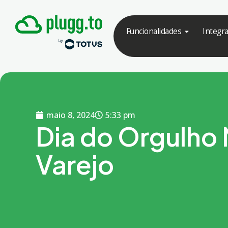
Funcionalidades
Integr
maio 8, 2024
5:33 pm
Dia do Orgulho
Varejo