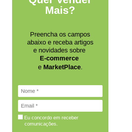
Mais?
Preencha os campos
abaixo e receba artigos
e novidades sobre
E-commerce
e
MarketPlace
.
Eu concordo em receber
comunicações.