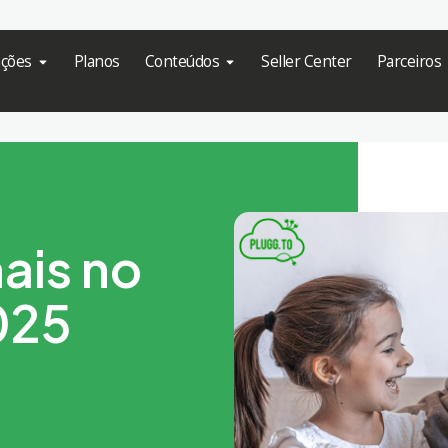
ações
Planos
Conteúdos
Seller Center
Parceiros
ais no
025