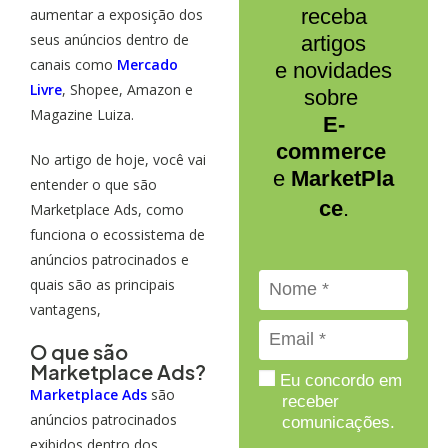
receba
aumentar a exposição dos
seus anúncios dentro de
artigos
canais como
Mercado
e novidades
Livre
, Shopee, Amazon e
sobre
Magazine Luiza.
E-
commerce
No artigo de hoje, você vai
e
MarketPla
entender o que são
ce
.
Marketplace Ads, como
funciona o ecossistema de
anúncios patrocinados e
quais são as principais
vantagens,
O que são
Marketplace Ads?
Eu concordo em
Marketplace Ads
são
receber
anúncios patrocinados
comunicações.
exibidos dentro dos