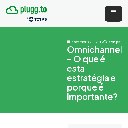
novembro 23, 2017
3:56 pm
Omnichannel
– O que é
esta
estratégia e
porque é
importante?