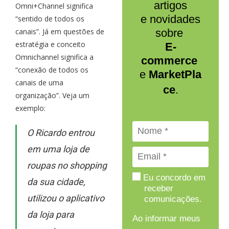
artigos
Omni+Channel significa
e novidades
“sentido de todos os
canais”. Já em questões de
sobre
estratégia e conceito
E-
Omnichannel significa a
commerce
“conexão de todos os
e
MarketPla
canais de uma
ce
.
organização”. Veja um
exemplo:
O Ricardo entrou
em uma loja de
roupas no shopping
Eu concordo em
da sua cidade,
receber
utilizou o aplicativo
comunicações.
da loja para
Ao informar meus