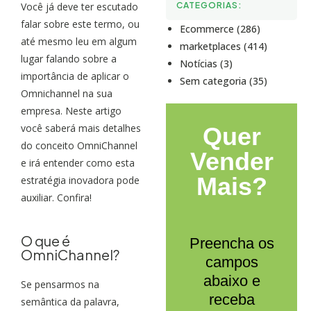
Você já deve ter escutado
CATEGORIAS:
falar sobre este termo, ou
Ecommerce (286)
até mesmo leu em algum
marketplaces (414)
lugar falando sobre a
Notícias (3)
importância de aplicar o
Sem categoria (35)
Omnichannel na sua
empresa. Neste artigo
você saberá mais detalhes
Quer
do conceito OmniChannel
Vender
e irá entender como esta
Mais?
estratégia inovadora pode
auxiliar. Confira!
O que é
Preencha os
OmniChannel?
campos
abaixo e
Se pensarmos na
receba
semântica da palavra,