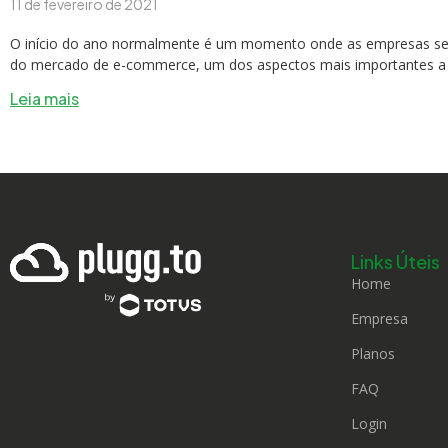
11 de fevereiro de 2021
O início do ano normalmente é um momento onde as empresas se pl
do mercado de e-commerce, um dos aspectos mais importantes a 
Leia mais
Links Úteis
Home
Empresa
Planos
FAQ
Login