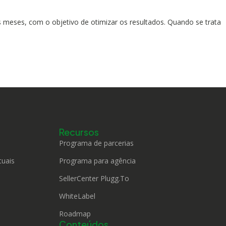
meses, com o objetivo de otimizar os resultados. Quando se trata
Recursos
Programa de parcerias
tuais
Programa para agência
SellerCenter Plugg.To
WhiteLabel
Roadmap
Conteúdos