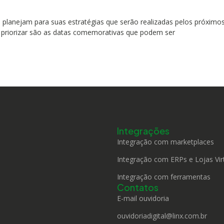
anejam para suas estratégias que serão realizadas pelos próximos 
priorizar são as datas comemorativas que podem ser
Integrações
Integração com marketplaces
Integração com ERPs e Lojas Vir
Integração com ferramentas
Contatos
E-mail ouvidoria
ouvidoriadigital@linx.com.br