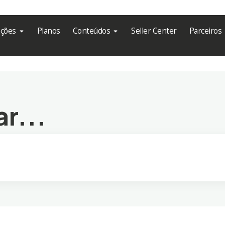
ações
Planos
Conteúdos
Seller Center
Parceiros
r...