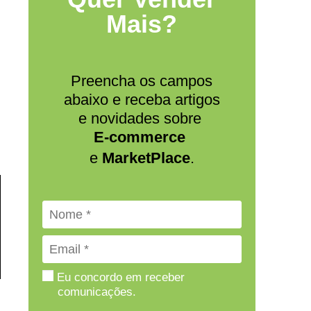
Mais?
Preencha os campos
abaixo e receba artigos
e novidades sobre
E-commerce
e
MarketPlace
.
Eu concordo em receber
comunicações.