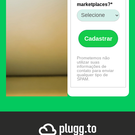
marketplaces?*
Cadastrar
Prometemos não
utilizar suas
informações de
contato para enviar
qualquer tipo de
SPAM.