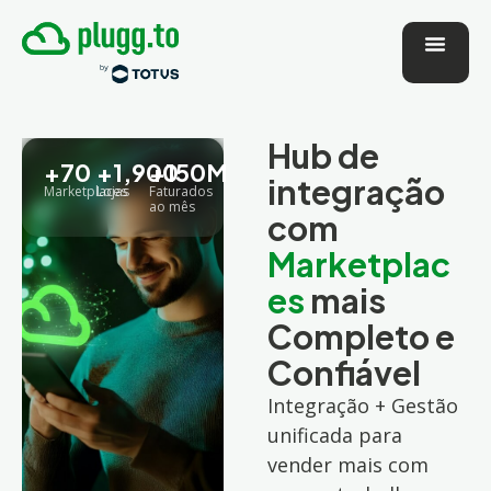
Hub de
+
70
+
1,900
+
150
M
integração
Marketplaces
Lojas
Faturados
ao mês
com
Marketplac
es
mais
Completo e
Confiável
Integração + Gestão
unificada para
vender mais com