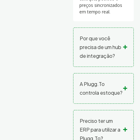
preços sincronizados
em tempo real.
Por que você
precisa de um hub
de integração?
A Plugg.To
controla estoque?
Preciso ter um
ERP para utilizar a
Plugg.To?