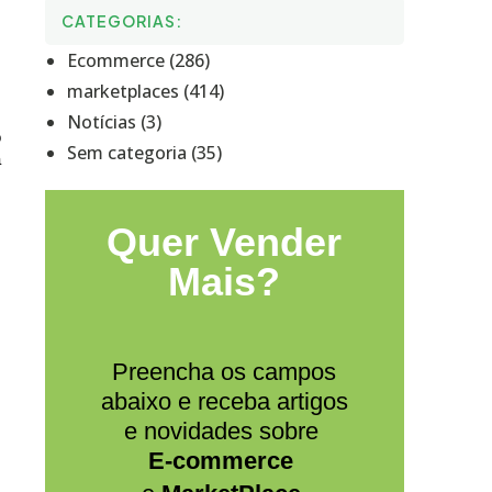
CATEGORIAS:
Ecommerce (286)
marketplaces (414)
Notícias (3)
 
Sem categoria (35)
 
Quer Vender
Mais?
Preencha os campos
abaixo e receba artigos
e novidades sobre
E-commerce