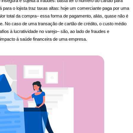
nsegura e sujeita a fraudes: basta ter o número do cartão para 
para o lojista traz taxas altas: hoje um comerciante paga por uma 
alor total da compra– essa forma de pagamento, aliás, quase 
não é 
de. No caso de uma transação de cartão de crédito, o custo médio 
os à lucratividade no varejo– são, ao lado de fraudes e 
 impacto à saúde financeira de uma empresa.