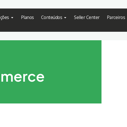
ações
Planos
Conteúdos
Seller Center
Parceiros
mmerce