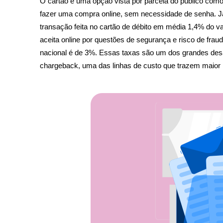
O cartão é uma opção vista por parcela do público como i
fazer uma compra online, sem necessidade de senha. Já 
transação feita no cartão de débito em média 1,4% do v
aceita online por questões de segurança e risco de frau
nacional é de 3%. Essas taxas são um dos grandes desafi
chargeback, uma das linhas de custo que trazem maior