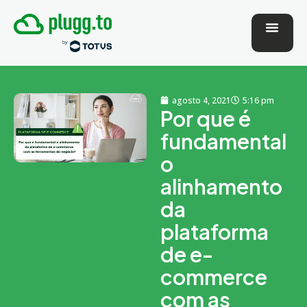
agosto 4, 2021
5:16 pm
Por que é
fundamental
o
alinhamento
da
plataforma
de e-
commerce
com as