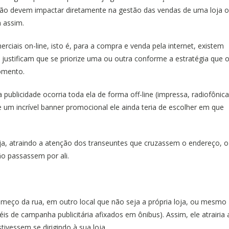
não devem impactar diretamente na gestão das vendas de uma loja 
 assim.
rciais on-line, isto é, para a compra e venda pela internet, existem
s justificam que se priorize uma ou outra conforme a estratégia que 
omento.
publicidade ocorria toda ela de forma off-line (impressa, radiofônica
e um incrível
banner promocional
ele ainda teria de escolher em que
oja, atraindo a atenção dos transeuntes que cruzassem o endereço, o
o passassem por ali.
 começo da rua, em outro local que não seja a própria loja, ou mesmo
s de campanha publicitária afixados em ônibus). Assim, ele atrairia 
tivessem se dirigindo à sua loja.