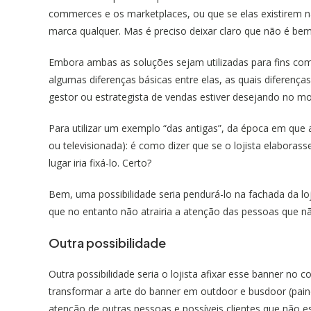
commerces e os marketplaces, ou que se elas existirem 
marca qualquer. Mas é preciso deixar claro que não é bem
Embora ambas as soluções sejam utilizadas ​​para fins come
algumas diferenças básicas entre elas, as quais diferença
gestor ou estrategista de vendas estiver desejando no m
Para utilizar um exemplo “das antigas”, da época em que a 
ou televisionada): é como dizer que se o lojista elaborass
lugar iria fixá-lo. Certo?
Bem, uma possibilidade seria pendurá-lo na fachada da l
que no entanto não atrairia a atenção das pessoas que nã
Outra possibilidade
Outra possibilidade seria o lojista afixar esse banner no
transformar a arte do banner em outdoor e busdoor (painéi
atenção de outras pessoas e possíveis clientes que não es