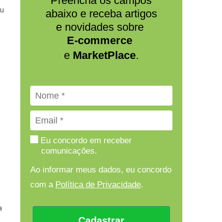
Preencha os campos
ou
abaixo e receba artigos
e novidades sobre
E-commerce
e
MarketPlace
.
o
Eu concordo em receber
comunicações.
Ao informar meus dados, eu concordo
com a
Política de Privacidade
.
a
Cadastrar