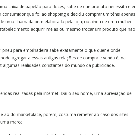
 uma
caixa de papelão para doces,
sabe de que produto necessita e 
do consumidor que foi ao shopping e decidiu comprar um tênis apena
u de uma chamada bem elaborada pela loja; ou ainda de uma mulher
 estabelecimento adquirir meias ou mesmo trocar um produto que nã
or
pneu para empilhadeira
sabe exatamente o que quer e onde
al pode agregar a essas antigas relações de compra e venda é, na
net algumas realidades constantes do mundo da publicidade.
ndas realizadas pela internet. Daí o seu nome, uma abreviação de
õe ao do marketplace, porém, costuma remeter ao caso dos sites
s uma marca.