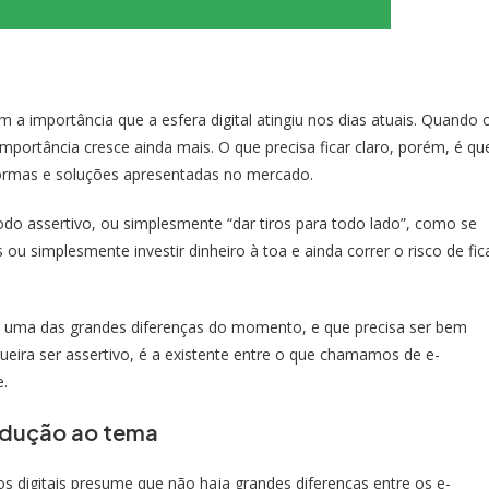
a importância que a esfera digital atingiu nos dias atuais. Quando 
mportância cresce ainda mais. O que precisa ficar claro, porém, é qu
aformas e soluções apresentadas no mercado.
odo assertivo, ou simplesmente “dar tiros para todo lado”, como se
 ou simplesmente investir dinheiro à toa e ainda correr o risco de fic
r uma das grandes diferenças do momento, e que precisa ser bem
ira ser assertivo, é a existente entre o que chamamos de e-
e.
odução ao tema
s digitais presume que não haja grandes diferenças entre os e-