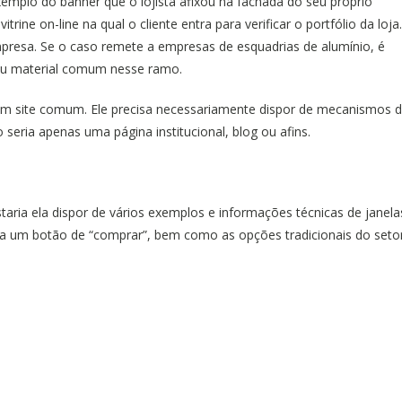
mplo do banner que o lojista afixou na fachada do seu próprio
trine on-line na qual o cliente entra para verificar o portfólio da loja.
mpresa. Se o caso remete a
empresas de esquadrias de alumínio
, é
ou material comum nesse ramo.
um site comum. Ele precisa necessariamente dispor de mecanismos 
seria apenas uma página institucional, blog ou afins.
aria ela dispor de vários exemplos e informações técnicas de
janela
na um botão de “comprar”, bem como as opções tradicionais do seto