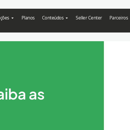
ações
Planos
Conteúdos
Seller Center
Parceiros
aiba as