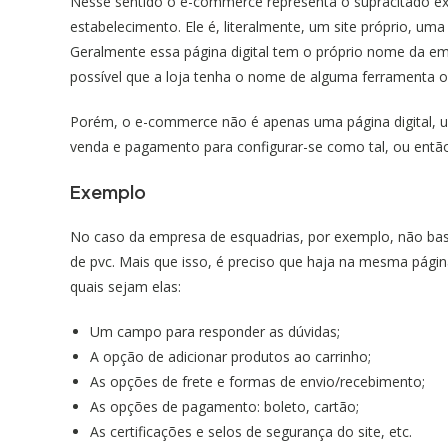
Nesse sentido o e-commerce representa o supracitado exe
estabelecimento. Ele é, literalmente, um site próprio, uma vi
Geralmente essa página digital tem o próprio nome da e
possível que a loja tenha o nome de alguma ferramenta 
Porém, o e-commerce não é apenas uma página digital, 
venda e pagamento para configurar-se como tal, ou então 
Exemplo
No caso da empresa de esquadrias, por exemplo, não bast
de pvc
. Mais que isso, é preciso que haja na mesma pági
quais sejam elas:
Um campo para responder as dúvidas;
A opção de adicionar produtos ao carrinho;
As opções de frete e formas de envio/recebimento;
As opções de pagamento: boleto, cartão;
As certificações e selos de segurança do site, etc.