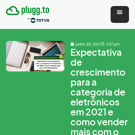
junho 30, 2021
2:07 pm
Expectativa
de
crescimento
para a
categoria de
eletrônicos
em 2021 e
como vender
mais com o