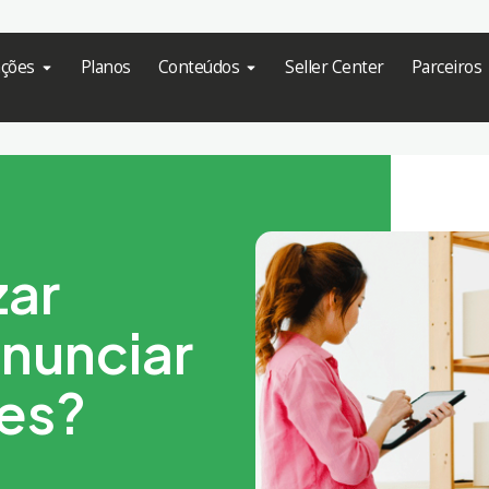
ações
Planos
Conteúdos
Seller Center
Parceiros
zar
anunciar
es?