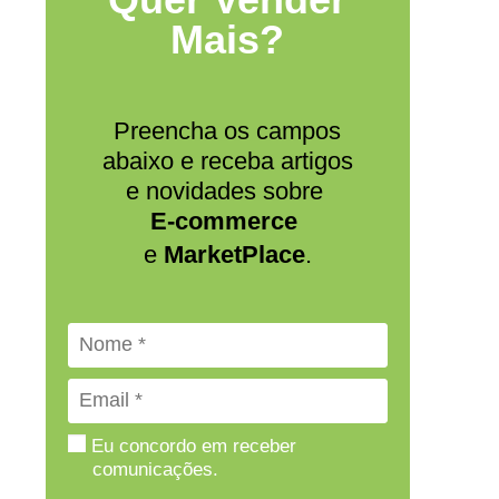
Mais?
Preencha os campos
abaixo e receba artigos
e novidades sobre
E-commerce
e
MarketPlace
.
Eu concordo em receber
comunicações.