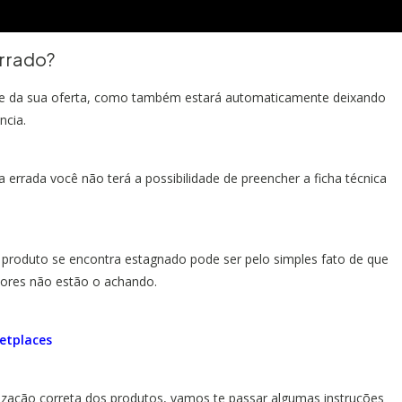
errado?
idade da sua oferta, como também estará automaticamente deixando
ncia.
 errada você não terá a possibilidade de preencher a ficha técnica
 produto se encontra estagnado pode ser pelo simples fato de que
ores não estão o achando.
etplaces
ização correta dos produtos, vamos te passar algumas instruções