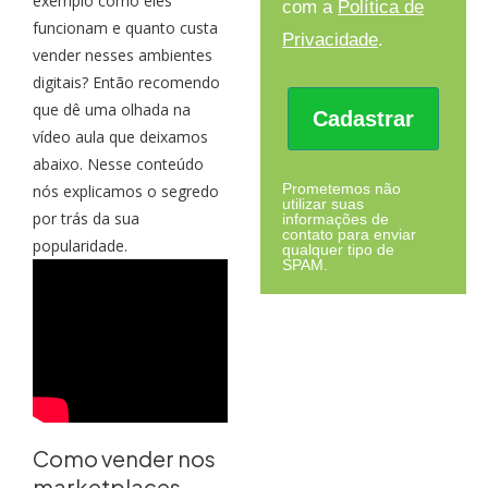
exemplo como eles
com a
Política de
funcionam e quanto custa
Privacidade
.
vender nesses ambientes
digitais? Então recomendo
que dê uma olhada na
Cadastrar
vídeo aula que deixamos
abaixo. Nesse conteúdo
Prometemos não
nós explicamos o segredo
utilizar suas
por trás da sua
informações de
contato para enviar
popularidade.
qualquer tipo de
SPAM.
Como vender nos
marketplaces