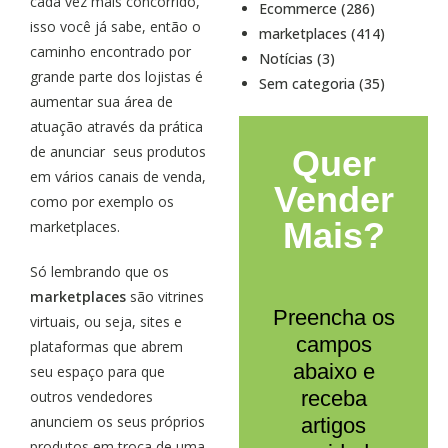
cada vez mais concorrido,
Ecommerce (286)
isso você já sabe, então o
marketplaces (414)
caminho encontrado por
Notícias (3)
grande parte dos lojistas é
Sem categoria (35)
aumentar sua área de
atuação através da prática
de anunciar seus produtos
Quer
em vários canais de venda,
Vender
como por exemplo os
Mais?
marketplaces.
Só lembrando que os
marketplaces
são vitrines
Preencha os
virtuais, ou seja, sites e
campos
plataformas que abrem
abaixo e
seu espaço para que
receba
outros vendedores
anunciem os seus próprios
artigos
produtos em troca de uma