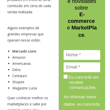
e novidades
comissão em cima de cada
sobre
venda realizada.
E-
commerce
e
MarketPla
Alguns exemplos de
grandes empresas que
ce
.
operam nesse estilo:
Mercado Livre
Amazon
Americanas
Extra
Centauro
Eu concordo em
Shopee
receber
comunicações.
Magazine Luiza
Ao informar meus
Quer conhecer melhor os
marketplaces e sabe por
dados, eu concordo