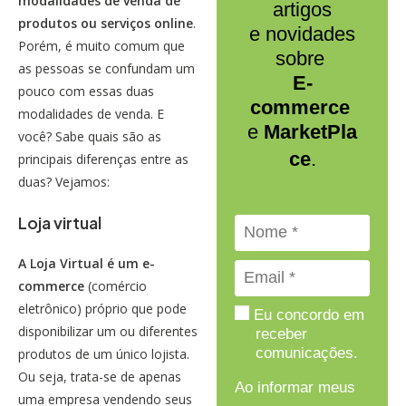
modalidades de venda de
artigos
produtos ou serviços online
.
e novidades
Porém, é muito comum que
sobre
as pessoas se confundam um
E-
pouco com essas duas
commerce
modalidades de venda. E
e
MarketPla
você? Sabe quais são as
ce
.
principais diferenças entre as
duas? Vejamos:
Loja virtual
A Loja Virtual é um
e-
commerce
(comércio
eletrônico) próprio que pode
Eu concordo em
disponibilizar um ou diferentes
receber
comunicações.
produtos de um único lojista.
Ou seja, trata-se de apenas
Ao informar meus
uma empresa vendendo seus