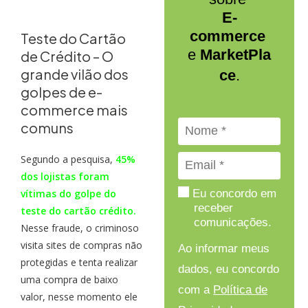
E-
commerce
Teste do Cartão
e
MarketPla
de Crédito – O
grande vilão dos
ce
.
golpes de e-
commerce mais
comuns
Segundo a pesquisa,
45%
dos lojistas foram
vítimas do golpe do
Eu concordo em
receber
teste do cartão crédito.
comunicações.
Nesse fraude, o criminoso
visita sites de compras não
Ao informar meus
protegidas e tenta realizar
dados, eu concordo
uma compra de baixo
com a
Política de
valor, nesse momento ele