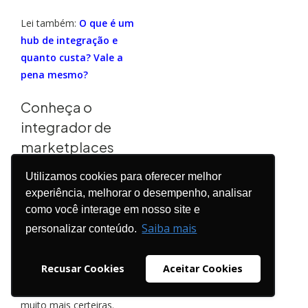
Lei também:
O que é um
hub de integração e
quanto custa? Vale a
pena mesmo?
Conheça o
integrador de
marketplaces
ideal para o seu
Utilizamos cookies para oferecer melhor
negócio
experiência, melhorar o desempenho, analisar
como você interage em nosso site e
A centralização de toda
Saiba mais
personalizar conteúdo.
sua operação em
múltiplos canais
vai
Recusar Cookies
Aceitar Cookies
permitir com que você
consiga tomar decisões
muito mais certeiras.