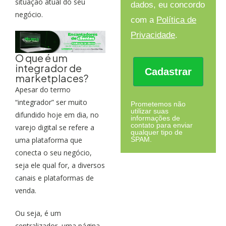
situação atual do seu
dados, eu concordo
negócio.
com a
Política de
Privacidade
.
O que é um
integrador de
Cadastrar
marketplaces?
Apesar do termo
“integrador” ser muito
Prometemos não
utilizar suas
difundido hoje em dia, no
informações de
contato para enviar
varejo digital se refere a
qualquer tipo de
SPAM.
uma plataforma que
conecta o seu negócio,
seja ele qual for, a diversos
canais e plataformas de
venda.
Ou seja, é um
centralizador, uma página